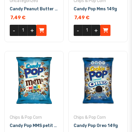
Uncategorized
Chips & Pop Corn
Candy Peanut Butter & Grape Jelly 149g
Candy Pop Mms 149g
7,49
€
7,49
€
quantité de Candy Peanut Butter & Grape Jelly 149g
quantité de Candy Pop Mms 1
-
-
+
+
-
-
+
+
Chips & Pop Corn
Chips & Pop Corn
Candy Pop MMS petit 28g
Candy Pop Oreo 149g