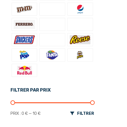
FILTRER PAR PRIX
Prix min
Prix max
PRIX :
0 €
—
10 €
FILTRER