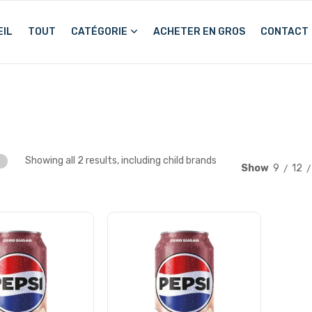
IL
TOUT
CATÉGORIE
ACHETER EN GROS
CONTACT
Showing all 2 results, including child brands
Show
9
12