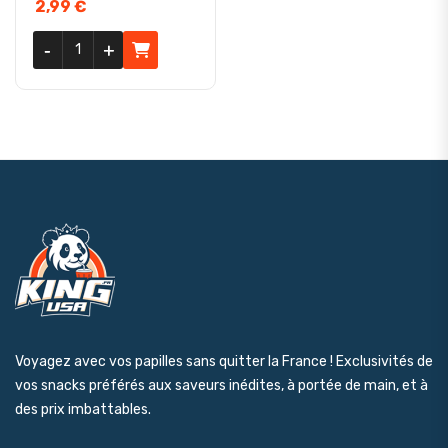
2,99
€
quantité de Snickers Brownie aux cacahouètes 45gr (Inde)
-
-
+
+
Voyagez avec vos papilles sans quitter la France ! Exclusivités de
vos snacks préférés aux saveurs inédites, à portée de main, et à
des prix imbattables.