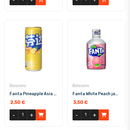
Boissons
Boissons
Fanta Pineapple Asia 330ml
Fanta White Peach jap alu
2,50
€
3,50
€
quantité de Fanta Pineapple Asia 330ml
quantité de Fanta White Peach
-
-
+
+
-
-
+
+