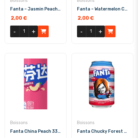
Boissons
Boissons
Fanta – Jasmin Peach China 330ml
Fanta – Watermelon China 330ml
2,00
€
2,00
€
quantité de Fanta - Jasmin Peach China 330ml
quantité de Fanta - Watermel
-
-
+
+
-
-
+
+
Boissons
Boissons
Fanta China Peach 330 ml
Fanta Chucky Forest Berries