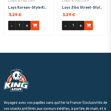
Chips & Pop Corn
Chips & Pop Corn
Lays Korean-Style Kimchi 70g
Lays Zibo Street-Style BBQ 70g
3,29
€
3,29
€
quantité de Lays Korean-Style Kimchi 70g
quantité de Lays Zibo Street-
-
-
+
+
-
-
+
+
Voyagez avec vos papilles sans quitter la France ! Exclusivités de
vos snacks préférés aux saveurs inédites, à portée de main, et à